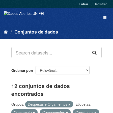
Entrar
Registrar
Conjuntos de dados
Ordenar por
12 conjuntos de dados
encontrados
Grupos:
Despesas e Orçamentos
Etiquetas:
Orçamento
Componentes
Concluídos