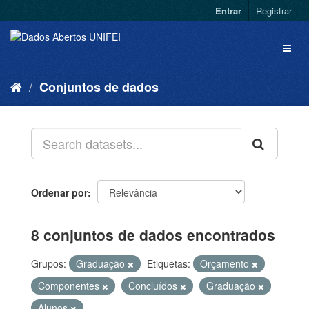
Entrar
Registrar
Conjuntos de dados
Ordenar por
8 conjuntos de dados encontrados
Grupos:
Graduação
Etiquetas:
Orçamento
Componentes
Concluídos
Graduação
Alunos