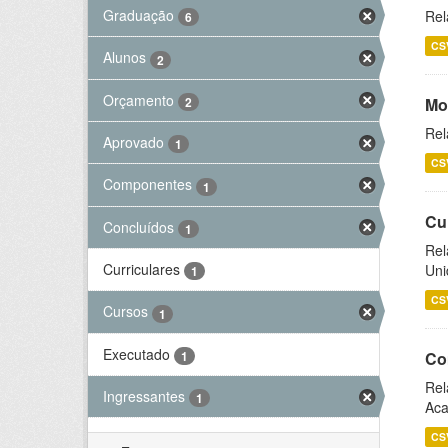
Graduação
Rel
6
CS
Alunos
2
Orçamento
2
Mo
Rel
Aprovado
1
CS
Componentes
1
Cu
Concluídos
1
Rel
Curriculares
Uni
1
CS
Cursos
1
Executado
1
Co
Rel
Ingressantes
1
Aca
CS