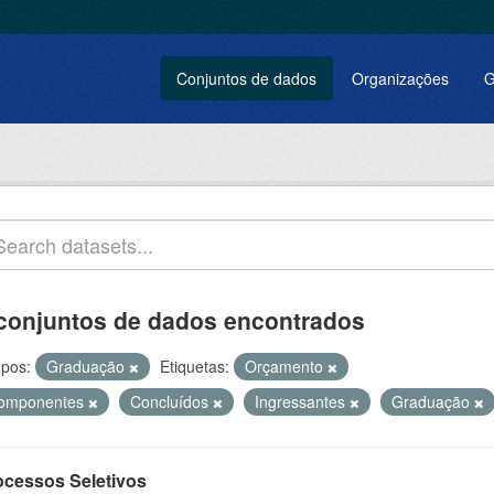
Conjuntos de dados
Organizações
G
conjuntos de dados encontrados
pos:
Graduação
Etiquetas:
Orçamento
omponentes
Concluídos
Ingressantes
Graduação
ocessos Seletivos