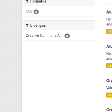
Formatos
CSV
Al
8
Rel
ano
Licenças
CS
Creative Commons At...
8
Al
Rel
ano
CS
Or
Val
CS
Or