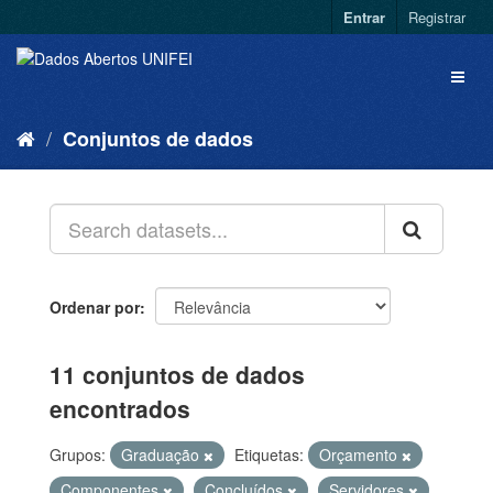
Entrar
Registrar
Conjuntos de dados
Ordenar por
11 conjuntos de dados
encontrados
Grupos:
Graduação
Etiquetas:
Orçamento
Componentes
Concluídos
Servidores