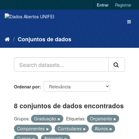
Entrar
Registrar
Conjuntos de dados
Ordenar por
8 conjuntos de dados encontrados
Grupos:
Graduação
Etiquetas:
Orçamento
Componentes
Curriculares
Alunos
Cursos
Aprovado