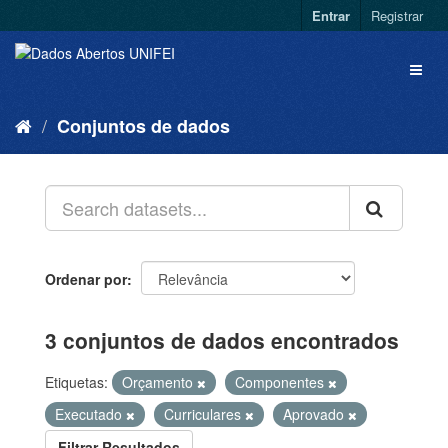
Entrar
Registrar
Conjuntos de dados
Ordenar por
3 conjuntos de dados encontrados
Etiquetas:
Orçamento
Componentes
Executado
Curriculares
Aprovado
Filtrar Resultados