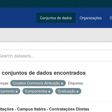
Conjuntos de dados
Organizações
G
 conjuntos de dados encontrados
enças:
Creative Commons Atribuição
Etiquetas:
rçamento
Componentes
Graduação
itações - Campus Itabira - Contratações Diretas