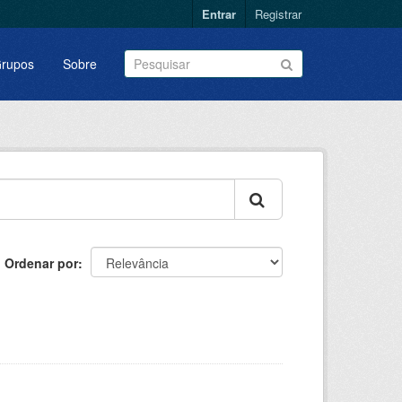
Entrar
Registrar
rupos
Sobre
Ordenar por