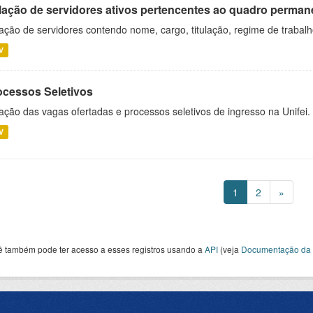
lação de servidores ativos pertencentes ao quadro permane
ação de servidores contendo nome, cargo, titulação, regime de trabal
V
ocessos Seletivos
ação das vagas ofertadas e processos seletivos de ingresso na Unifei.
V
1
2
»
ê também pode ter acesso a esses registros usando a
API
(veja
Documentação da 