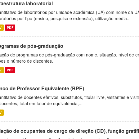
raestrutura laboratorial
ntitativo de laboratórios por unidade acadêmica (UA) com nome da U
oratórios por tipo (ensino, pesquisa e extensão), utilização média...
V
PDF
ogramas de pós-graduação
ação de programas de pós-graduação com nome, situação, nível de ens
es e número de discentes.
V
PDF
nco de Professor Equivalente (BPE)
ntitativo de docentes efetivos, substitutos, titular-livre, visitantes e vi
docentes, total em fator de equivalência,...
V
ação de ocupantes de cargo de direção (CD), função gratifi