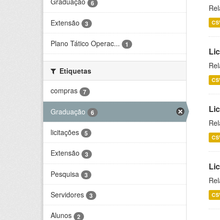
Graduação
6
Rel
Extensão
CS
3
Plano Tático Operac...
1
Lic
Rel
Etiquetas
CS
compras
7
Lic
Graduação
6
Rel
licitações
5
CS
Extensão
3
Li
Pesquisa
3
Rel
Servidores
CS
3
Alunos
2