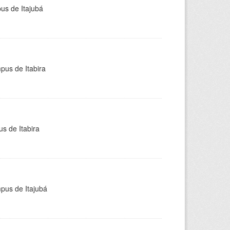
pus de Itajubá
pus de Itabira
s de Itabira
mpus de Itajubá