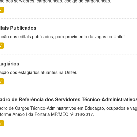
e dos servidores, cargo/função, código do cargo/função.
V
itais Publicados
ação dos editais publicados, para provimento de vagas na Unifei.
V
tagiários
ação dos estagiários atuantes na Unifei.
V
adro de Referência dos Servidores Técnico-Administrati
dro de Cargos Técnico-Administrativos em Educação, ocupados e vagos 
forme Anexo I da Portaria MP/MEC nº 316/2017.
V