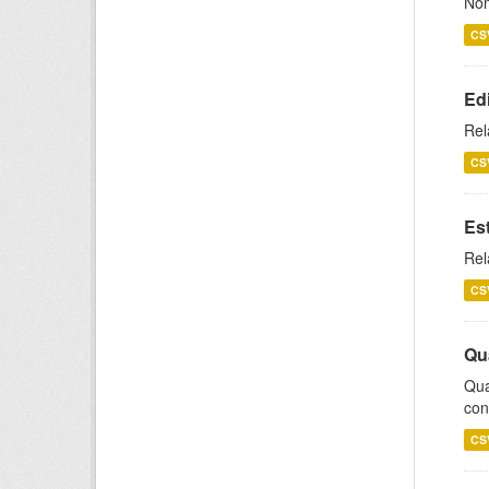
Nom
CS
Ed
Rel
CS
Es
Rel
CS
Qu
Qua
con
CS