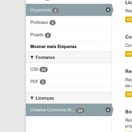
Li
Orçamento
2
Rel
CS
Professor
2
Projeto
2
Co
Con
Mostrar mais Etiquetas
CS
Formatos
CSV
34
Re
Rel
PDF
2
da 
CS
Licenças
Creative Commons At...
34
Bol
Rel
pro