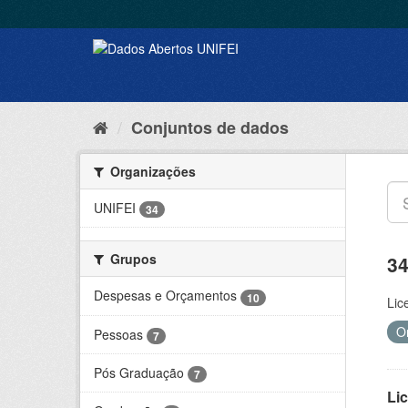
Conjuntos de dados
Organizações
UNIFEI
34
Grupos
34
Despesas e Orçamentos
10
Lic
O
Pessoas
7
Pós Graduação
7
Lic