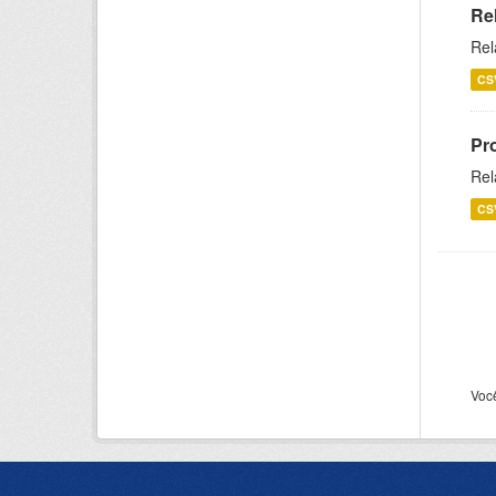
Re
Rel
CS
Pr
Rel
CS
Voc