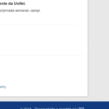
nte da Unifei.
ho/jornada semanal, campi.
API
).
© 2018 - Desenvolvido e mantido por
DTI