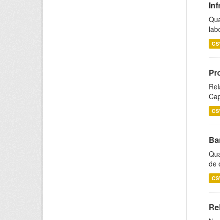
Inf
Qua
lab
CS
Pr
Rel
Cap
CS
Ba
Qua
de 
CS
Rel