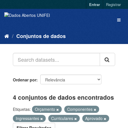
Entrar
Registrar
Conjuntos de dados
Ordenar por
4 conjuntos de dados encontrados
Etiquetas:
Orçamento
Componentes
Ingressantes
Curriculares
Aprovado
Filtrar Resultados