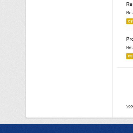
Re
Rel
CS
Pr
Rel
CS
Voc