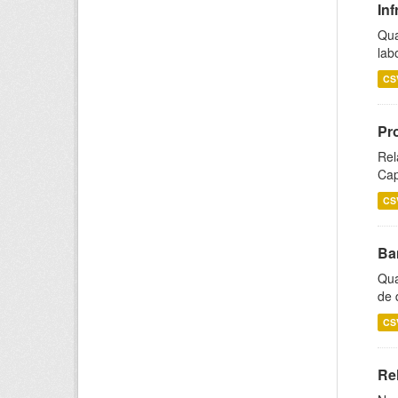
Inf
Qua
lab
CS
Pr
Rel
Cap
CS
Ba
Qua
de 
CS
Rel