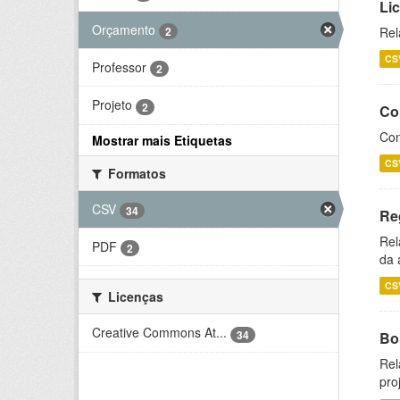
Li
Orçamento
2
Rel
CS
Professor
2
Projeto
2
Co
Con
Mostrar mais Etiquetas
CS
Formatos
CSV
34
Re
Rel
PDF
2
da 
CS
Licenças
Creative Commons At...
34
Bol
Rel
pro