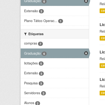
Graduação
6
Rel
Extensão
CS
3
Plano Tático Operac...
1
Lic
Rel
Etiquetas
CS
compras
7
Lic
Graduação
6
Rel
licitações
5
CS
Extensão
3
Li
Pesquisa
3
Rel
Servidores
CS
3
Alunos
2