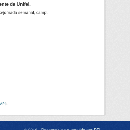
nte da Unifei.
ho/jornada semanal, campi.
API
).
© 2018 - Desenvolvido e mantido por
DTI