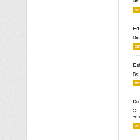
Nom
CS
Ed
Rel
CS
Es
Rel
CS
Qu
Qua
con
CS