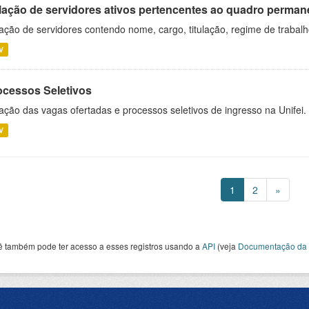
lação de servidores ativos pertencentes ao quadro permane
ação de servidores contendo nome, cargo, titulação, regime de trabal
V
ocessos Seletivos
ação das vagas ofertadas e processos seletivos de ingresso na Unifei.
V
1
2
»
ê também pode ter acesso a esses registros usando a
API
(veja
Documentação da 