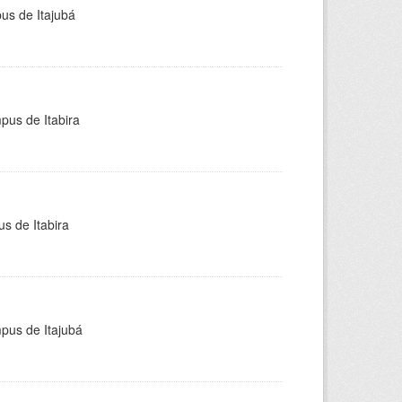
pus de Itajubá
pus de Itabira
s de Itabira
mpus de Itajubá