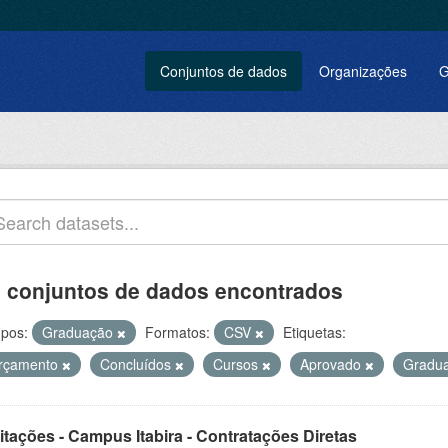
Conjuntos de dados
Organizações
G
 conjuntos de dados encontrados
pos:
Graduação
Formatos:
CSV
Etiquetas:
rçamento
Concluídos
Cursos
Aprovado
Gradu
itações - Campus Itabira - Contratações Diretas