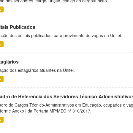
e dos servidores, cargo/função, código do cargo/função.
V
itais Publicados
ação dos editais publicados, para provimento de vagas na Unifei.
V
tagiários
ação dos estagiários atuantes na Unifei.
V
adro de Referência dos Servidores Técnico-Administrati
dro de Cargos Técnico-Administrativos em Educação, ocupados e vagos 
forme Anexo I da Portaria MP/MEC nº 316/2017.
V