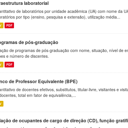
raestrutura laboratorial
ntitativo de laboratórios por unidade acadêmica (UA) com nome da U
oratórios por tipo (ensino, pesquisa e extensão), utilização média...
V
PDF
ogramas de pós-graduação
ação de programas de pós-graduação com nome, situação, nível de ens
es e número de discentes.
V
PDF
nco de Professor Equivalente (BPE)
ntitativo de docentes efetivos, substitutos, titular-livre, visitantes e vi
docentes, total em fator de equivalência,...
V
ação de ocupantes de cargo de direção (CD), função gratifi