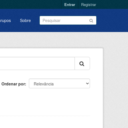
Entrar
Registrar
rupos
Sobre
Ordenar por