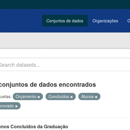
Conjuntos de dados
Organizações
G
conjuntos de dados encontrados
quetas:
Orçamento
Concluídos
Alunos
provado
unos Concluídos da Graduação