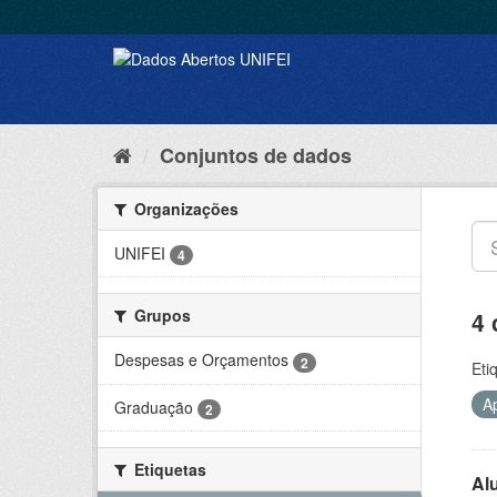
Conjuntos de dados
Organizações
UNIFEI
4
Grupos
4 
Despesas e Orçamentos
2
Eti
A
Graduação
2
Etiquetas
Al