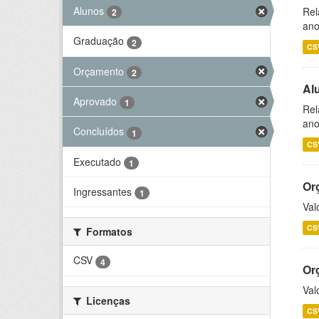
Alunos
Rel
2
ano
Graduação
2
CS
Orçamento
2
Al
Aprovado
1
Rel
ano
Concluídos
1
CS
Executado
1
Or
Ingressantes
1
Val
CS
Formatos
CSV
4
Or
Val
Licenças
CS