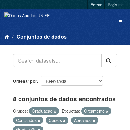
Entrar
Registrar
Conjuntos de dados
Ordenar por
8 conjuntos de dados encontrados
Grupos:
Graduação
Etiquetas:
Orçamento
Concluídos
Cursos
Aprovado
Graduação