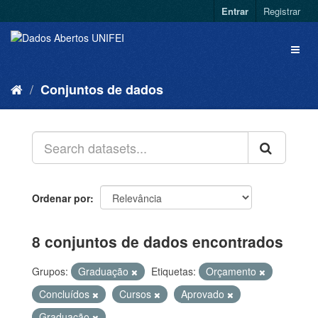
Entrar
Registrar
Conjuntos de dados
Ordenar por
8 conjuntos de dados encontrados
Grupos:
Graduação
Etiquetas:
Orçamento
Concluídos
Cursos
Aprovado
Graduação