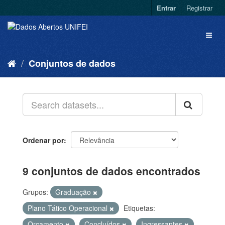
Entrar
Registrar
Conjuntos de dados
Ordenar por
9 conjuntos de dados encontrados
Grupos:
Graduação
Plano Tático Operacional
Etiquetas:
Orçamento
Concluídos
Ingressantes