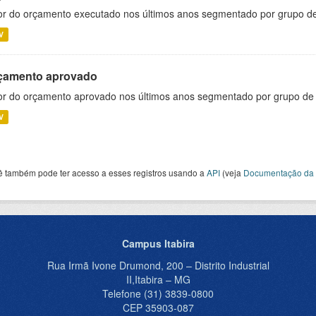
or do orçamento executado nos últimos anos segmentado por grupo d
V
çamento aprovado
or do orçamento aprovado nos últimos anos segmentado por grupo de
V
ê também pode ter acesso a esses registros usando a
API
(veja
Documentação da 
Campus Itabira
Rua Irmã Ivone Drumond, 200 – Distrito Industrial
II,Itabira – MG
Telefone (31) 3839-0800
CEP 35903-087