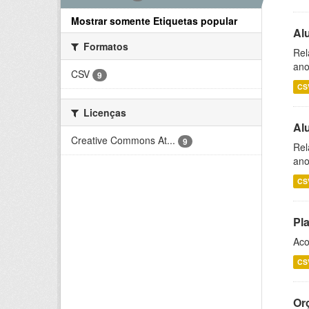
Mostrar somente Etiquetas popular
Al
Formatos
Rel
ano
CSV
9
CS
Licenças
Al
Creative Commons At...
9
Rel
ano
CS
Pl
Aco
CS
Or