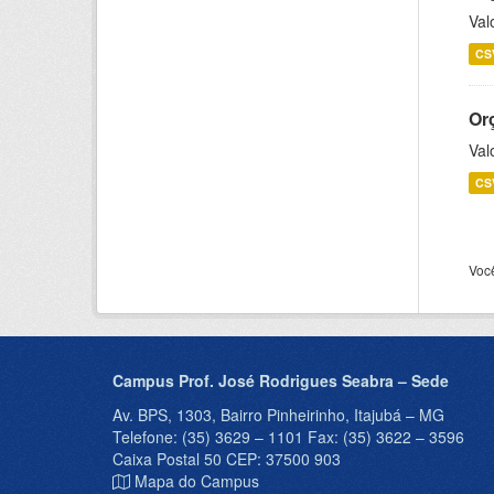
Val
CS
Or
Val
CS
Voc
Campus Prof. José Rodrigues Seabra – Sede
Av. BPS, 1303, Bairro Pinheirinho, Itajubá – MG
Telefone: (35) 3629 – 1101 Fax: (35) 3622 – 3596
Caixa Postal 50 CEP: 37500 903
Mapa do Campus