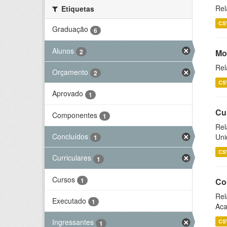
Rel
Etiquetas
CS
Graduação
6
Alunos
2
Mo
Rel
Orçamento
2
CS
Aprovado
1
Cu
Componentes
1
Rel
Concluídos
Uni
1
CS
Curriculares
1
Cursos
1
Co
Rel
Executado
1
Aca
Ingressantes
CS
1