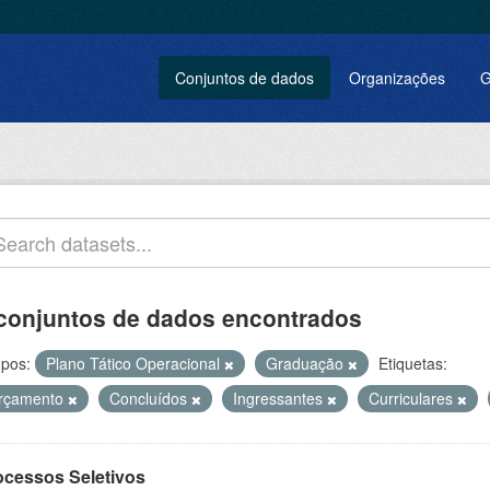
Conjuntos de dados
Organizações
G
conjuntos de dados encontrados
pos:
Plano Tático Operacional
Graduação
Etiquetas:
rçamento
Concluídos
Ingressantes
Curriculares
ocessos Seletivos