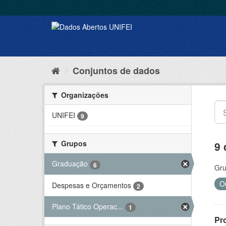
Conjuntos de dados
Organizações
UNIFEI
9
Grupos
9 
Graduação
6
Gru
O
Despesas e Orçamentos
2
Plano Tático Operac...
1
Pr