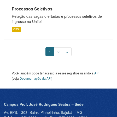
Processos Seletivos
Relação das vagas ofertadas e processos seletivos de
ingresso na Unifei.
CSV
1
2
»
Você também pode ter acesso a esses registros usando a
API
(veja
Documentação da API
).
Campus Prof. José Rodrigues Seabra – Sede
Av. BPS, 1303, Bairro Pinheirinho, Itajubá – MG