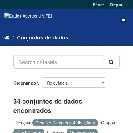
Entrar
Registrar
Conjuntos de dados
Ordenar por
34 conjuntos de dados
encontrados
Licenças:
Creative Commons Atribuição
Grupos:
Graduação
Etiquetas:
Orçamento