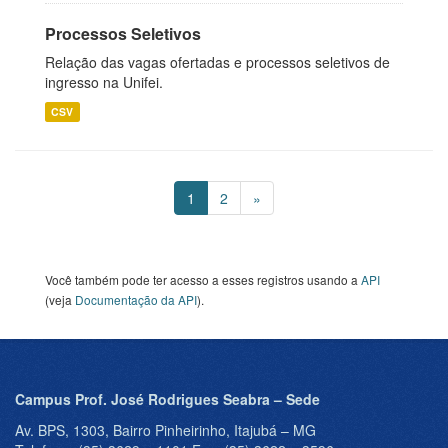
Processos Seletivos
Relação das vagas ofertadas e processos seletivos de
ingresso na Unifei.
CSV
1
2
»
Você também pode ter acesso a esses registros usando a
API
(veja
Documentação da API
).
Campus Prof. José Rodrigues Seabra – Sede
Av. BPS, 1303, Bairro Pinheirinho, Itajubá – MG