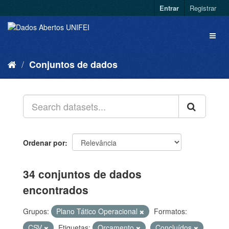
Entrar
Registrar
Conjuntos de dados
Ordenar por
34 conjuntos de dados
encontrados
Grupos:
Plano Tático Operacional
Formatos:
CSV
Etiquetas:
Orçamento
Concluídos