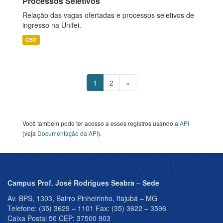
Processos Seletivos
Relação das vagas ofertadas e processos seletivos de
ingresso na Unifei.
CSV
1
2
»
Você também pode ter acesso a esses registros usando a
API
(veja
Documentação da API
).
Campus Prof. José Rodrigues Seabra – Sede
Av. BPS, 1303, Bairro Pinheirinho, Itajubá – MG
Telefone: (35) 3629 – 1101 Fax: (35) 3622 – 3596
Caixa Postal 50 CEP: 37500 903