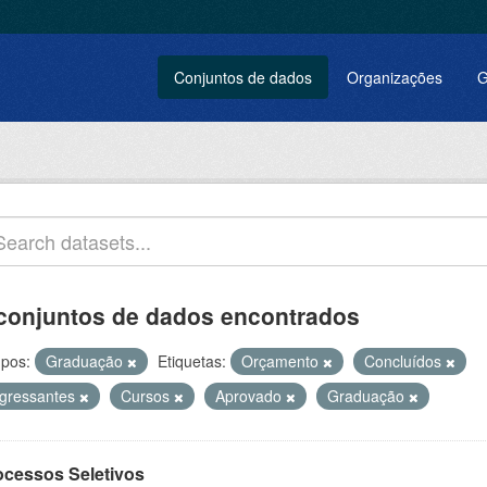
Conjuntos de dados
Organizações
G
conjuntos de dados encontrados
pos:
Graduação
Etiquetas:
Orçamento
Concluídos
ngressantes
Cursos
Aprovado
Graduação
ocessos Seletivos