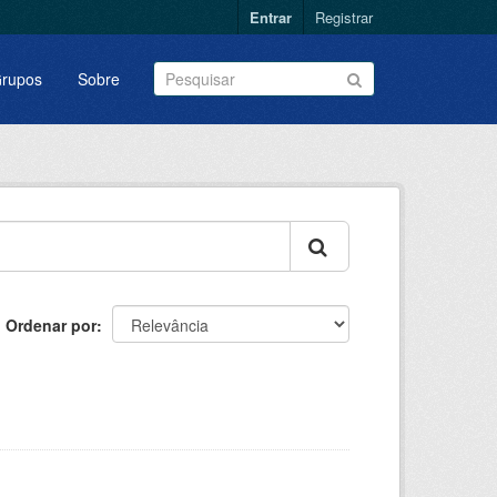
Entrar
Registrar
rupos
Sobre
Ordenar por