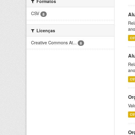
Formatos
CSV
Al
8
Rel
ano
Licenças
CS
Creative Commons At...
8
Al
Rel
ano
CS
Or
Val
CS
Or