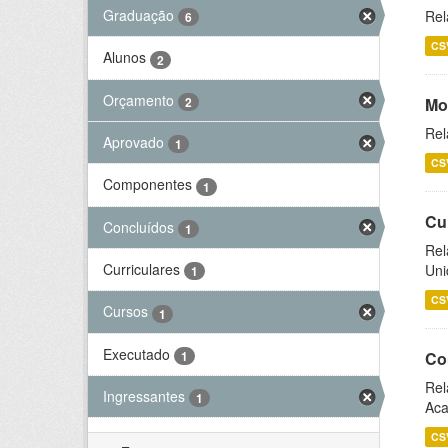
Graduação
Rel
6
CS
Alunos
2
Orçamento
2
Mo
Rel
Aprovado
1
CS
Componentes
1
Cu
Concluídos
1
Rel
Curriculares
Uni
1
CS
Cursos
1
Executado
1
Co
Rel
Ingressantes
1
Aca
CS