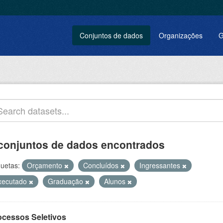
Conjuntos de dados
Organizações
G
conjuntos de dados encontrados
quetas:
Orçamento
Concluídos
Ingressantes
xecutado
Graduação
Alunos
ocessos Seletivos