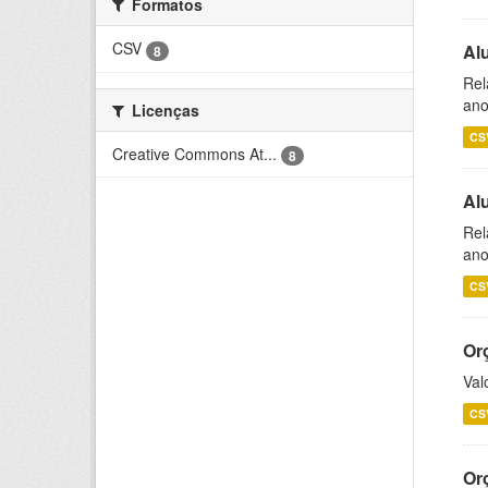
Formatos
CSV
Al
8
Rel
ano
Licenças
CS
Creative Commons At...
8
Al
Rel
ano
CS
Or
Val
CS
Or