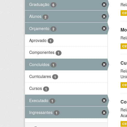
Graduação
Rel
6
CS
Alunos
2
Orçamento
2
Mo
Rel
Aprovado
1
CS
Componentes
1
Cu
Concluídos
1
Rel
Curriculares
Uni
1
CS
Cursos
1
Executado
1
Co
Rel
Ingressantes
1
Aca
CS