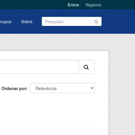
Entrar
Registrar
rupos
Sobre
Ordenar por