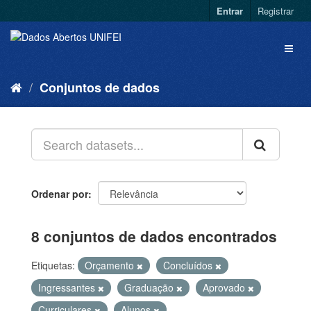
Entrar
Registrar
Conjuntos de dados
Ordenar por
8 conjuntos de dados encontrados
Etiquetas:
Orçamento
Concluídos
Ingressantes
Graduação
Aprovado
Curriculares
Alunos