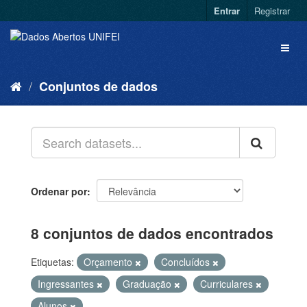
Entrar
Registrar
Conjuntos de dados
Ordenar por
8 conjuntos de dados encontrados
Etiquetas:
Orçamento
Concluídos
Ingressantes
Graduação
Curriculares
Alunos