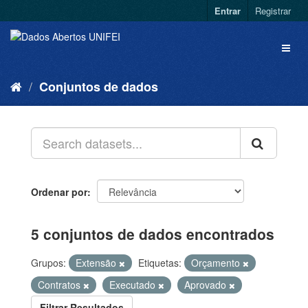
Entrar
Registrar
Conjuntos de dados
Ordenar por
5 conjuntos de dados encontrados
Grupos:
Extensão
Etiquetas:
Orçamento
Contratos
Executado
Aprovado
Filtrar Resultados