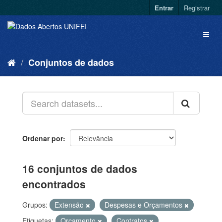
Entrar
Registrar
Conjuntos de dados
Ordenar por
16 conjuntos de dados
encontrados
Grupos:
Extensão
Despesas e Orçamentos
Etiquetas:
Orçamento
Contratos