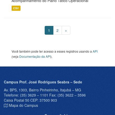
Acompanhamento do Plano Tático Operacional
CSV
1
2
»
Você também pode ter acesso a esses registros usando a
API
(veja
Documentação da API
).
Campus Prof. José Rodrigues Seabra – Sede
Av. BPS, 1303, Bairro Pinheirinho, Itajubá – MG
Telefone: (35) 3629 – 1101 Fax: (35) 3622 – 3596
Caixa Postal 50 CEP: 37500 903
Mapa do Campus