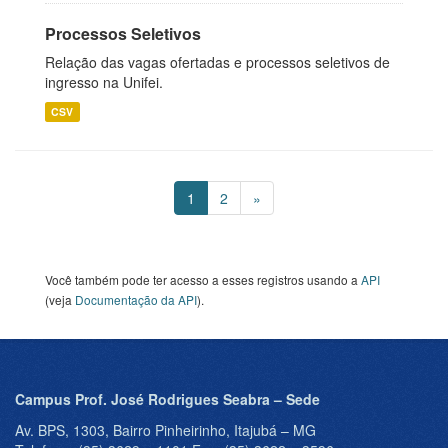
Processos Seletivos
Relação das vagas ofertadas e processos seletivos de
ingresso na Unifei.
CSV
1
2
»
Você também pode ter acesso a esses registros usando a
API
(veja
Documentação da API
).
Campus Prof. José Rodrigues Seabra – Sede
Av. BPS, 1303, Bairro Pinheirinho, Itajubá – MG