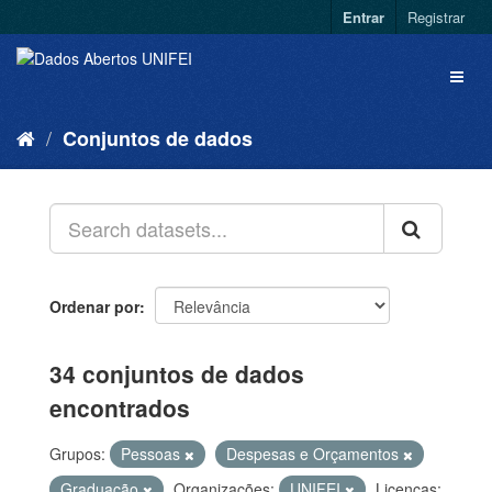
Entrar
Registrar
Conjuntos de dados
Ordenar por
34 conjuntos de dados
encontrados
Grupos:
Pessoas
Despesas e Orçamentos
Graduação
Organizações:
UNIFEI
Licenças: