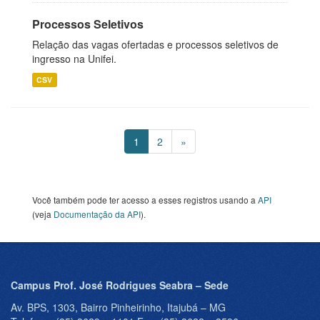
Processos Seletivos
Relação das vagas ofertadas e processos seletivos de
ingresso na Unifei.
CSV
1
2
»
Você também pode ter acesso a esses registros usando a
API
(veja
Documentação da API
).
Campus Prof. José Rodrigues Seabra – Sede
Av. BPS, 1303, Bairro Pinheirinho, Itajubá – MG