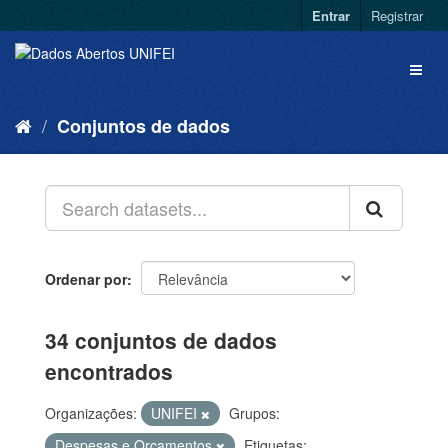
Entrar
Registrar
Conjuntos de dados
Ordenar por
34 conjuntos de dados
encontrados
Organizações:
UNIFEI
Grupos:
Despesas e Orçamentos
Etiquetas: