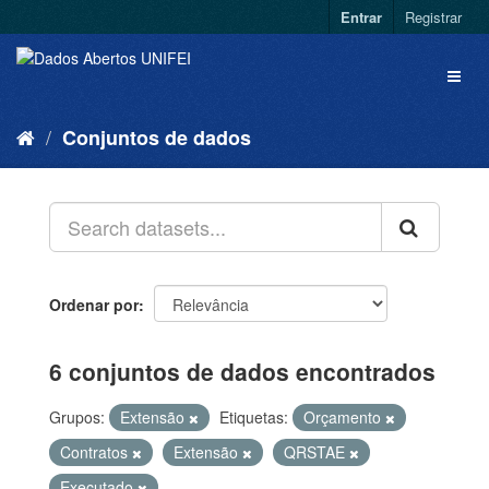
Entrar
Registrar
Conjuntos de dados
Ordenar por
6 conjuntos de dados encontrados
Grupos:
Extensão
Etiquetas:
Orçamento
Contratos
Extensão
QRSTAE
Executado