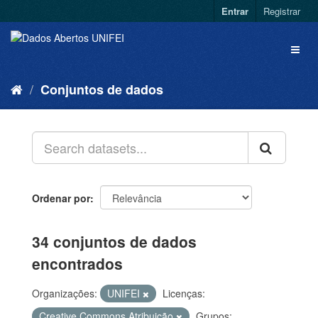
Entrar
Registrar
Conjuntos de dados
Ordenar por
34 conjuntos de dados
encontrados
Organizações:
UNIFEI
Licenças:
Creative Commons Atribuição
Grupos: