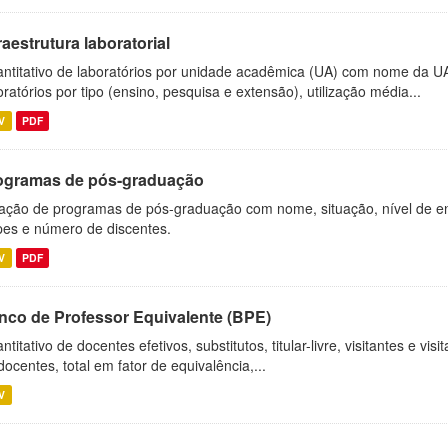
raestrutura laboratorial
ntitativo de laboratórios por unidade acadêmica (UA) com nome da U
oratórios por tipo (ensino, pesquisa e extensão), utilização média...
V
PDF
ogramas de pós-graduação
ação de programas de pós-graduação com nome, situação, nível de ens
es e número de discentes.
V
PDF
nco de Professor Equivalente (BPE)
ntitativo de docentes efetivos, substitutos, titular-livre, visitantes e vi
docentes, total em fator de equivalência,...
V