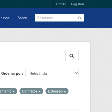
Entrar
Registrar
rupos
Sobre
Ordenar por
amento
Contratos
Extensão