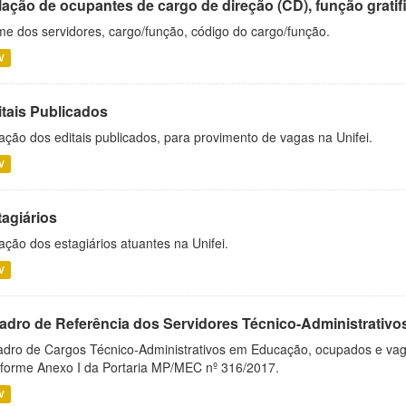
ação de ocupantes de cargo de direção (CD), função gratifi
e dos servidores, cargo/função, código do cargo/função.
V
itais Publicados
ação dos editais publicados, para provimento de vagas na Unifei.
V
tagiários
ação dos estagiários atuantes na Unifei.
V
adro de Referência dos Servidores Técnico-Administrati
dro de Cargos Técnico-Administrativos em Educação, ocupados e vagos 
forme Anexo I da Portaria MP/MEC nº 316/2017.
V