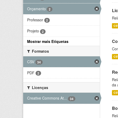
Orçamento
2
Li
Rel
Professor
2
CS
Projeto
2
Co
Mostrar mais Etiquetas
Con
Formatos
CS
CSV
34
Re
PDF
2
Rel
da 
Licenças
CS
Creative Commons At...
34
Bol
Rel