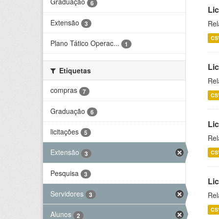
Graduação
6
Lic
Extensão
Rel
3
CS
Plano Tático Operac...
1
Lic
Etiquetas
Rel
compras
7
CS
Graduação
6
Lic
licitações
5
Rel
Extensão
CS
3
Pesquisa
3
Li
Servidores
Rel
3
CS
Alunos
2