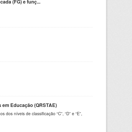
cada (FG) e funç...
vos em Educação (QRSTAE)
dos níveis de classificação “C”, “D” e “E”,