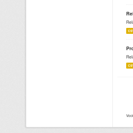
Re
Rel
CS
Pr
Rel
CS
Voc