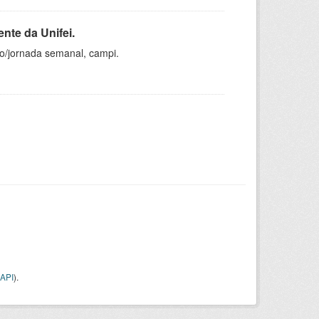
nte da Unifei.
ho/jornada semanal, campi.
API
).