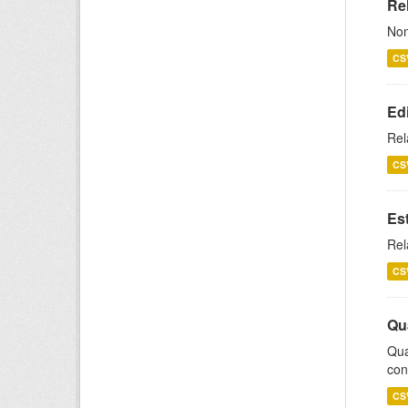
Rel
Nom
CS
Ed
Rel
CS
Es
Rel
CS
Qu
Qua
con
CS