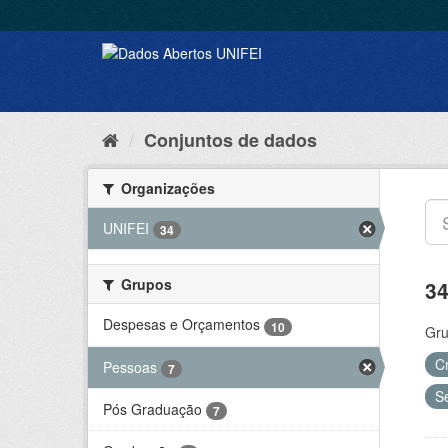
Conjuntos de dados
Organizações
UNIFEI
34
Grupos
34
Despesas e Orçamentos
10
Gru
C
Pessoas
7
S
Pós Graduação
7