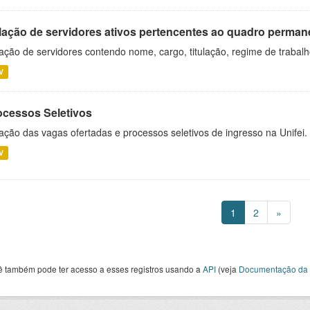
lação de servidores ativos pertencentes ao quadro permane
ação de servidores contendo nome, cargo, titulação, regime de trabal
V
ocessos Seletivos
ação das vagas ofertadas e processos seletivos de ingresso na Unifei.
V
1
2
»
ê também pode ter acesso a esses registros usando a
API
(veja
Documentação da 