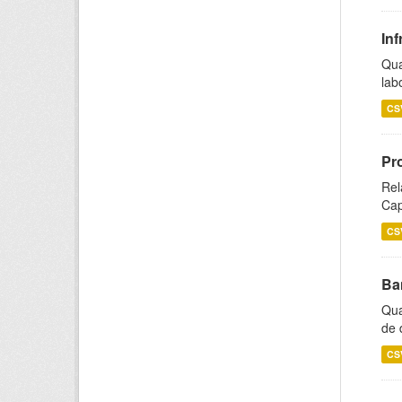
Inf
Qua
lab
CS
Pr
Rel
Cap
CS
Ba
Qua
de 
CS