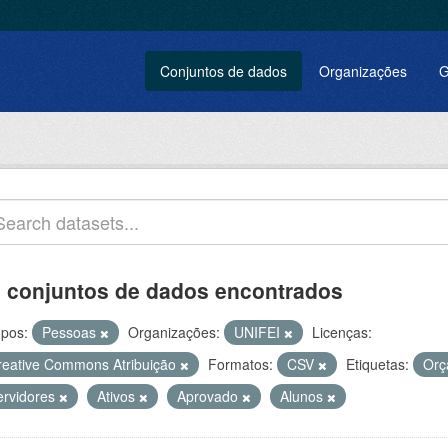
Conjuntos de dados
Organizações
G
 conjuntos de dados encontrados
pos:
Pessoas
Organizações:
UNIFEI
Licenças:
reative Commons Atribuição
Formatos:
CSV
Etiquetas:
Orç
ervidores
Ativos
Aprovado
Alunos