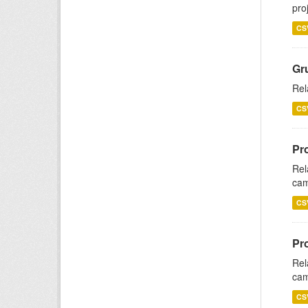
pro
CS
Gr
Rel
CS
Pr
Rel
cam
CS
Pr
Rel
cam
CS