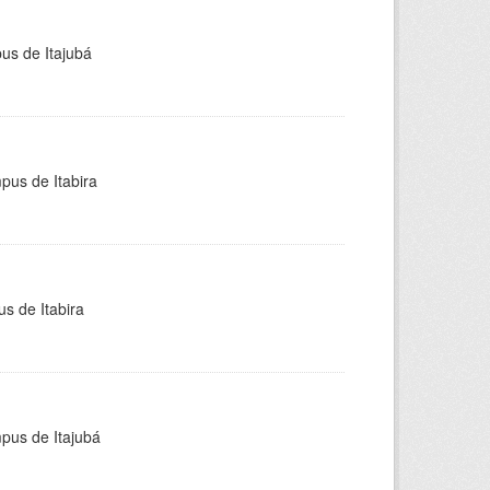
pus de Itajubá
pus de Itabira
s de Itabira
mpus de Itajubá