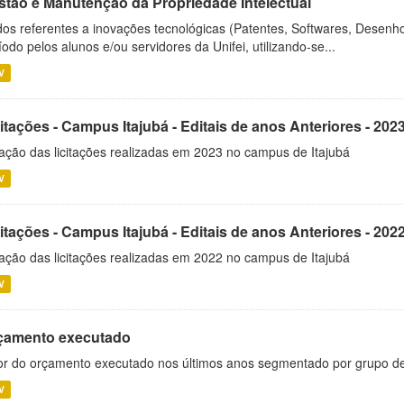
stão e Manutenção da Propriedade Intelectual
os referentes a inovações tecnológicas (Patentes, Softwares, Desenho
íodo pelos alunos e/ou servidores da Unifei, utilizando-se...
V
itações - Campus Itajubá - Editais de anos Anteriores - 202
ação das licitações realizadas em 2023 no campus de Itajubá
V
itações - Campus Itajubá - Editais de anos Anteriores - 202
ação das licitações realizadas em 2022 no campus de Itajubá
V
çamento executado
or do orçamento executado nos últimos anos segmentado por grupo d
V