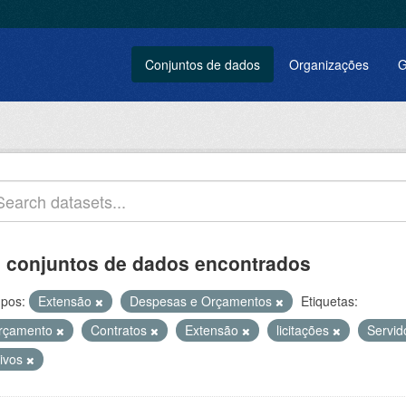
Conjuntos de dados
Organizações
G
 conjuntos de dados encontrados
pos:
Extensão
Despesas e Orçamentos
Etiquetas:
rçamento
Contratos
Extensão
licitações
Servi
tivos