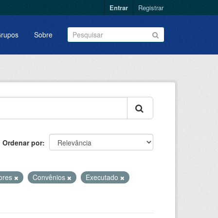
Entrar
Registrar
rupos
Sobre
Ordenar por
dores
Convênios
Executado