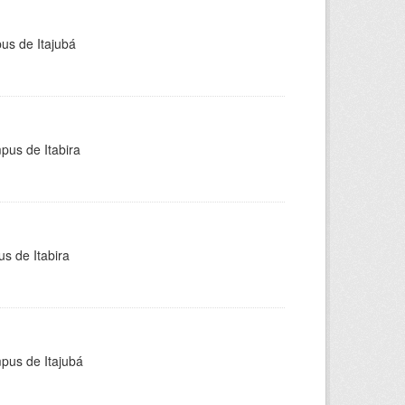
pus de Itajubá
pus de Itabira
s de Itabira
mpus de Itajubá