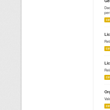
Ge
Dad
per
CS
Lic
Rel
CS
Lic
Rel
CS
Or
Val
CS