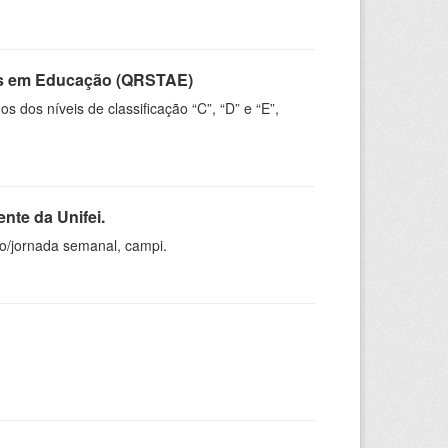
vos em Educação (QRSTAE)
dos níveis de classificação “C”, “D” e “E”,
nte da Unifei.
ho/jornada semanal, campi.