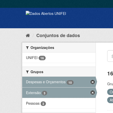
Conjuntos de dados
Organizações
UNIFEI
16
Grupos
16
Despesas e Orçamentos
10
Gru
O
Extensão
3
A
Pessoas
3