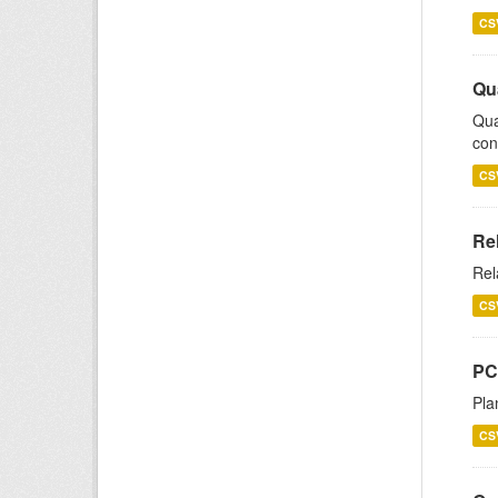
CS
Qu
Qua
con
CS
Re
Rel
CS
PC
Pla
CS