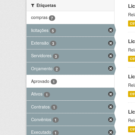
Etiquetas
Lic
Rel
compras
7
CS
licitações
5
Lic
Extensão
3
Rel
Servidores
3
CS
Orçamento
2
Lic
Aprovado
1
Rel
Ativos
CS
1
Contratos
1
Li
Convênios
Rel
1
CS
Executado
1