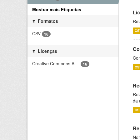
Mostrar mais Etiquetas
Li
Formatos
Rel
CS
CSV
16
Co
Licenças
Con
Creative Commons At...
16
CS
Re
Rel
da 
CS
Rel
Nom