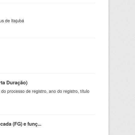
us de Itajubá
rta Duração)
o processo de registro, ano do registro, título
cada (FG) e funç...