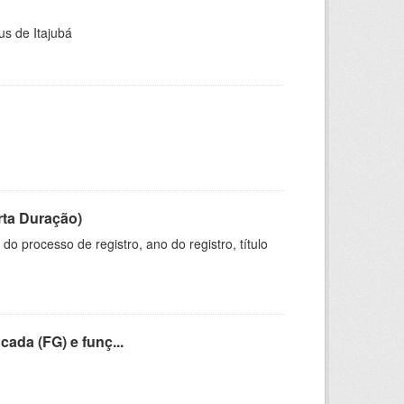
us de Itajubá
rta Duração)
o processo de registro, ano do registro, título
cada (FG) e funç...