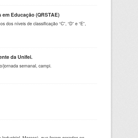
vos em Educação (QRSTAE)
dos níveis de classificação “C”, “D” e “E”,
nte da Unifei.
ho/jornada semanal, campi.
 Industrial, Marcas), que foram geradas no