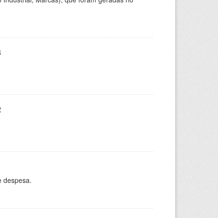
3
2
e despesa.