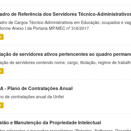
adro de Referência dos Servidores Técnico-Administrati
dro de Cargos Técnico-Administrativos em Educação, ocupados e vagos 
forme Anexo I da Portaria MP/MEC nº 316/2017.
V
lação de servidores ativos pertencentes ao quadro permane
ação de servidores contendo nome, cargo, titulação, regime de trabal
V
A - Plano de Contratações Anual
no de contratações anual da Unifei
V
stão e Manutenção da Propriedade Intelectual
os referentes a inovações tecnológicas (Patentes, Softwares, Desenho