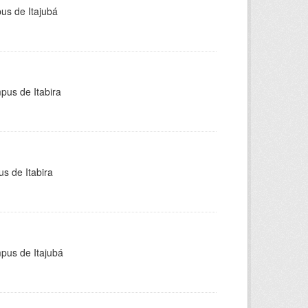
pus de Itajubá
pus de Itabira
s de Itabira
mpus de Itajubá