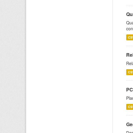
Qu
Qua
con
CS
Re
Rel
CS
PC
Pla
CS
Ge
Dad