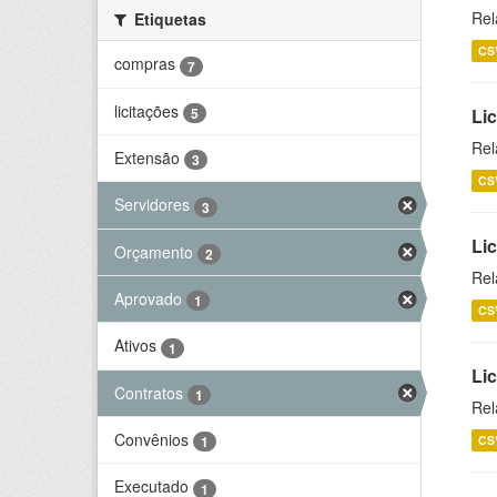
Rel
Etiquetas
CS
compras
7
licitações
5
Lic
Rel
Extensão
3
CS
Servidores
3
Lic
Orçamento
2
Rel
Aprovado
1
CS
Ativos
1
Li
Contratos
1
Rel
Convênios
CS
1
Executado
1