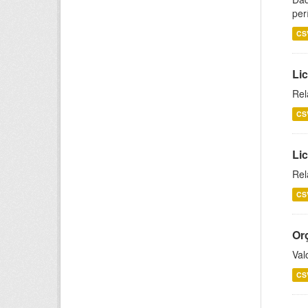
per
CS
Lic
Rel
CS
Lic
Rel
CS
Or
Val
CS