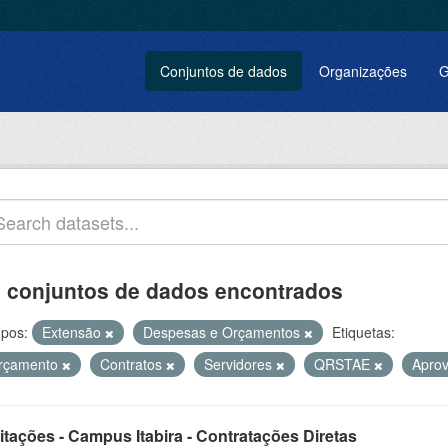
Conjuntos de dados
Organizações
G
 conjuntos de dados encontrados
pos:
Extensão
Despesas e Orçamentos
Etiquetas:
rçamento
Contratos
Servidores
QRSTAE
Apro
itações - Campus Itabira - Contratações Diretas