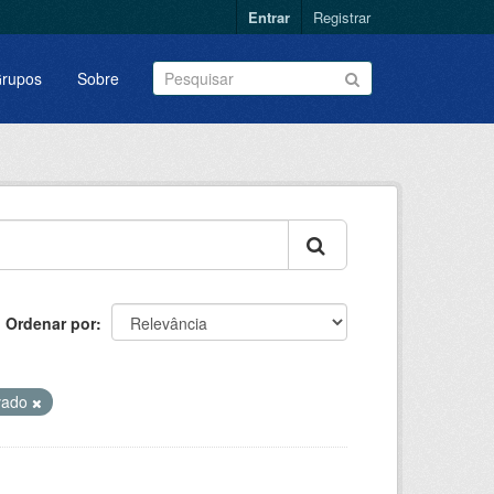
Entrar
Registrar
rupos
Sobre
Ordenar por
vado