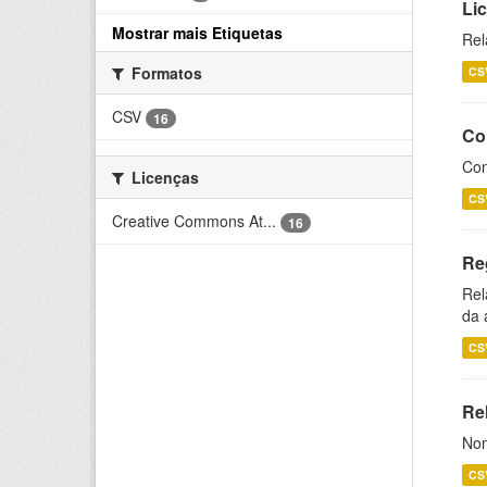
Li
Mostrar mais Etiquetas
Rel
Formatos
CS
CSV
16
Co
Con
Licenças
CS
Creative Commons At...
16
Re
Rel
da 
CS
Rel
Nom
CS