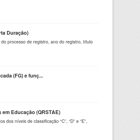
rta Duração)
o processo de registro, ano do registro, título
cada (FG) e funç...
vos em Educação (QRSTAE)
dos níveis de classificação “C”, “D” e “E”,