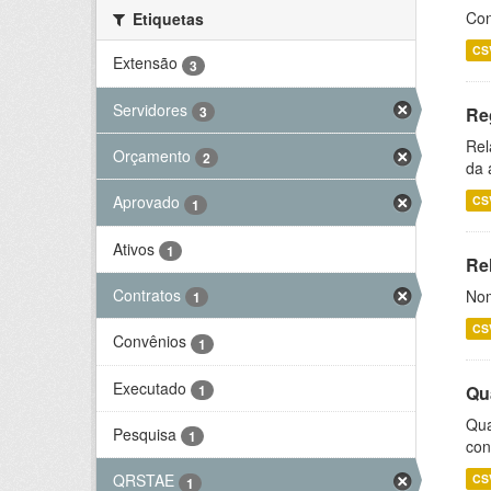
Con
Etiquetas
CS
Extensão
3
Servidores
3
Re
Rel
Orçamento
2
da 
Aprovado
CS
1
Ativos
1
Rel
Contratos
Nom
1
CS
Convênios
1
Executado
1
Qu
Qua
Pesquisa
1
con
QRSTAE
CS
1