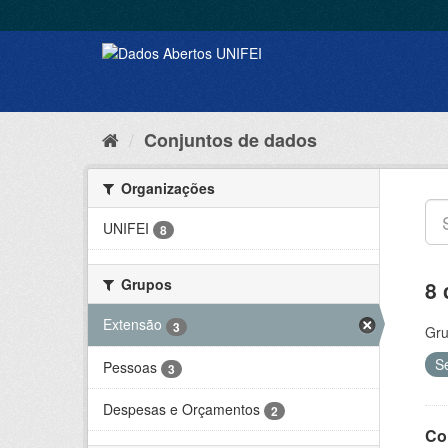
Conjuntos de dados
Organizações
UNIFEI
8
Grupos
8 
Extensão
3
Gru
S
Pessoas
3
Despesas e Orçamentos
2
Co