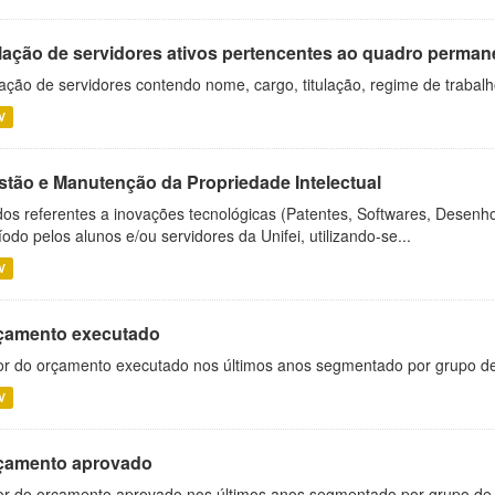
lação de servidores ativos pertencentes ao quadro permane
ação de servidores contendo nome, cargo, titulação, regime de trabal
V
stão e Manutenção da Propriedade Intelectual
os referentes a inovações tecnológicas (Patentes, Softwares, Desenho
íodo pelos alunos e/ou servidores da Unifei, utilizando-se...
V
çamento executado
or do orçamento executado nos últimos anos segmentado por grupo d
V
çamento aprovado
or do orçamento aprovado nos últimos anos segmentado por grupo de