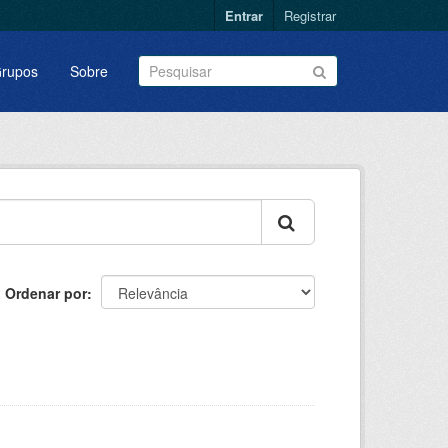
Entrar
Registrar
rupos
Sobre
Ordenar por