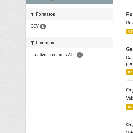
Re
Formatos
Rel
CSV
8
CS
Licenças
Ge
Creative Commons At...
8
Dad
per
CS
Or
Val
CS
Or
Val