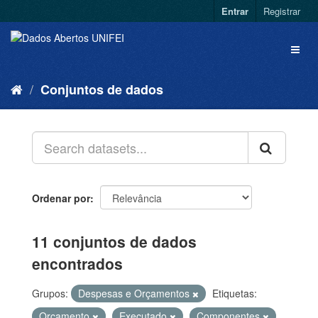
Entrar
Registrar
Conjuntos de dados
Ordenar por
11 conjuntos de dados
encontrados
Grupos:
Despesas e Orçamentos
Etiquetas:
Orçamento
Executado
Componentes