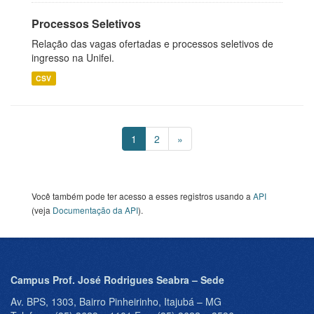
Processos Seletivos
Relação das vagas ofertadas e processos seletivos de
ingresso na Unifei.
CSV
1
2
»
Você também pode ter acesso a esses registros usando a
API
(veja
Documentação da API
).
Campus Prof. José Rodrigues Seabra – Sede
Av. BPS, 1303, Bairro Pinheirinho, Itajubá – MG