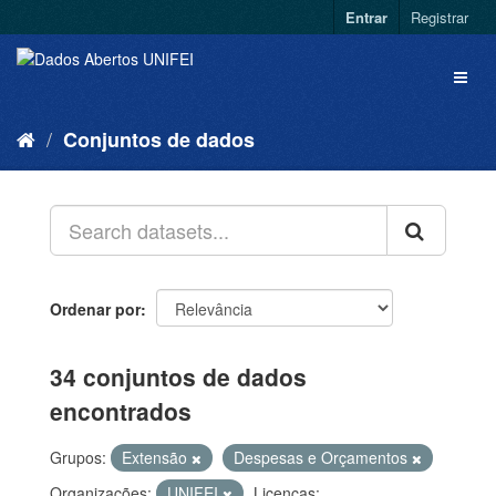
Entrar
Registrar
Conjuntos de dados
Ordenar por
34 conjuntos de dados
encontrados
Grupos:
Extensão
Despesas e Orçamentos
Organizações:
UNIFEI
Licenças: