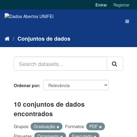
Entrar
Registrar
Conjuntos de dados
Ordenar por
10 conjuntos de dados
encontrados
Grupos:
Graduação
Formatos:
PDF
Etiquetas:
Orçamento
Executado