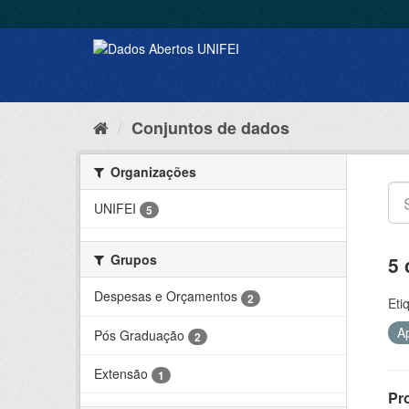
Conjuntos de dados
Organizações
UNIFEI
5
Grupos
5 
Despesas e Orçamentos
2
Eti
A
Pós Graduação
2
Extensão
1
Pr