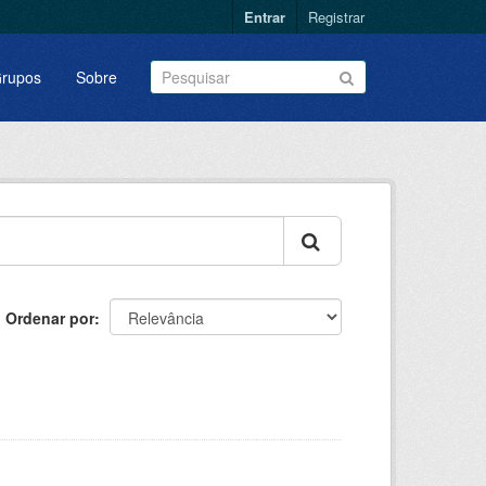
Entrar
Registrar
rupos
Sobre
Ordenar por