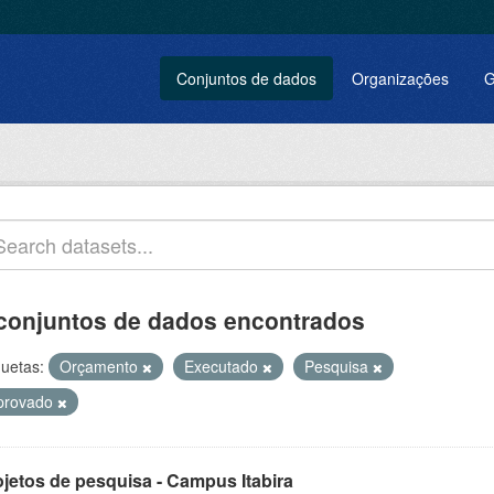
Conjuntos de dados
Organizações
G
conjuntos de dados encontrados
quetas:
Orçamento
Executado
Pesquisa
provado
ojetos de pesquisa - Campus Itabira