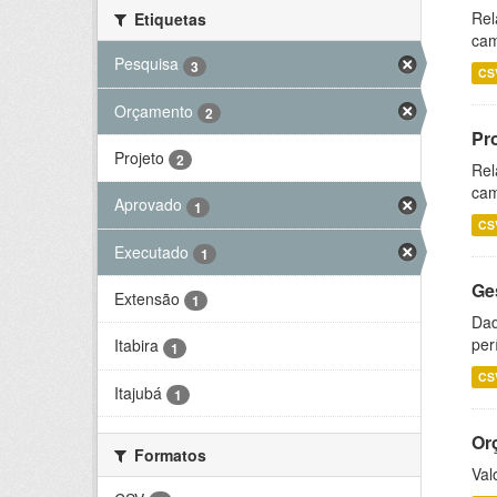
Rel
Etiquetas
cam
Pesquisa
3
CS
Orçamento
2
Pr
Projeto
2
Rel
cam
Aprovado
1
CS
Executado
1
Ge
Extensão
1
Dad
per
Itabira
1
CS
Itajubá
1
Or
Formatos
Val