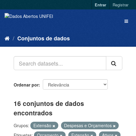
Entrar
Registrar
Conjuntos de dados
Ordenar por
16 conjuntos de dados
encontrados
Grupos:
Extensão
Despesas e Orçamentos
Etiquetas:
Orçamento
Extensão
Ativos