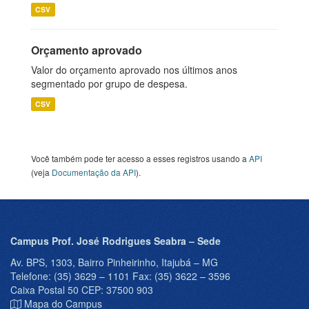
CSV
Orçamento aprovado
Valor do orçamento aprovado nos últimos anos
segmentado por grupo de despesa.
CSV
Você também pode ter acesso a esses registros usando a
API
(veja
Documentação da API
).
Campus Prof. José Rodrigues Seabra – Sede
Av. BPS, 1303, Bairro Pinheirinho, Itajubá – MG
Telefone: (35) 3629 – 1101 Fax: (35) 3622 – 3596
Caixa Postal 50 CEP: 37500 903
Mapa do Campus