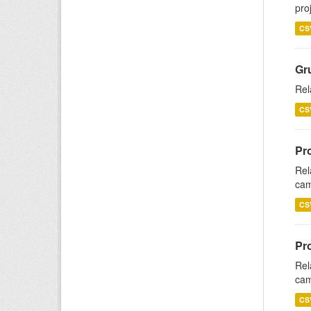
pro
CS
Gr
Rel
CS
Pr
Rel
cam
CS
Pr
Rel
cam
CS