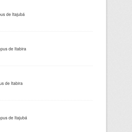
pus de Itajubá
pus de Itabira
s de Itabira
mpus de Itajubá