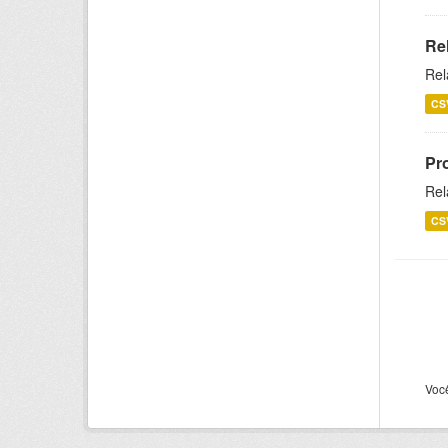
Re
Rel
CS
Pr
Rel
CS
Voc