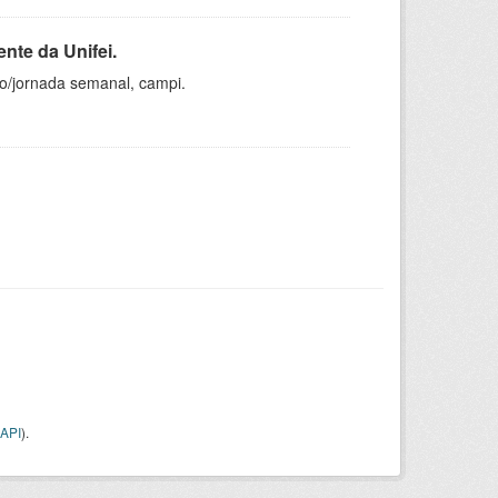
nte da Unifei.
ho/jornada semanal, campi.
API
).