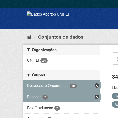
Conjuntos de dados
Organizações
UNIFEI
34
Grupos
34
Despesas e Orçamentos
10
Lic
D
Pessoas
7
A
Pós Graduação
7