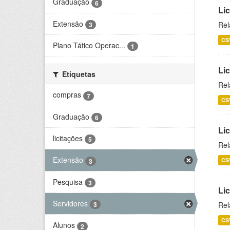
Graduação
6
Lic
Extensão
Rel
3
CS
Plano Tático Operac...
1
Lic
Etiquetas
Rel
compras
7
CS
Graduação
6
Lic
licitações
5
Rel
Extensão
CS
3
Pesquisa
3
Li
Servidores
Rel
3
CS
Alunos
2