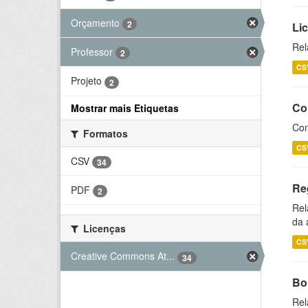
Orçamento
2
Li
Rel
Professor
2
CS
Projeto
2
Co
Mostrar mais Etiquetas
Con
Formatos
CS
CSV
34
Re
PDF
2
Rel
da 
Licenças
CS
Creative Commons At...
34
Bol
Rel