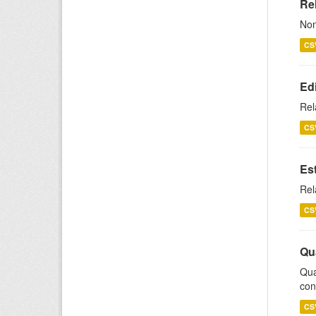
Rel
Nom
CS
Ed
Rel
CS
Es
Rel
CS
Qu
Qua
con
CS