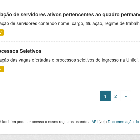
lação de servidores ativos pertencentes ao quadro permane
ação de servidores contendo nome, cargo, titulação, regime de trabal
V
ocessos Seletivos
ação das vagas ofertadas e processos seletivos de ingresso na Unifei.
V
1
2
»
ê também pode ter acesso a esses registros usando a
API
(veja
Documentação da 