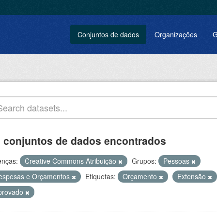
Conjuntos de dados
Organizações
G
 conjuntos de dados encontrados
enças:
Creative Commons Atribuição
Grupos:
Pessoas
espesas e Orçamentos
Etiquetas:
Orçamento
Extensão
provado