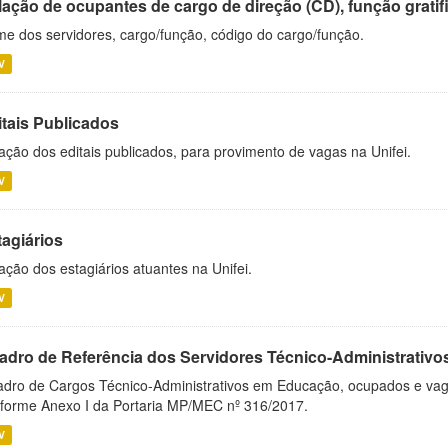
ação de ocupantes de cargo de direção (CD), função gratifi
e dos servidores, cargo/função, código do cargo/função.
V
itais Publicados
ação dos editais publicados, para provimento de vagas na Unifei.
V
tagiários
ação dos estagiários atuantes na Unifei.
V
adro de Referência dos Servidores Técnico-Administrati
dro de Cargos Técnico-Administrativos em Educação, ocupados e vagos 
forme Anexo I da Portaria MP/MEC nº 316/2017.
V