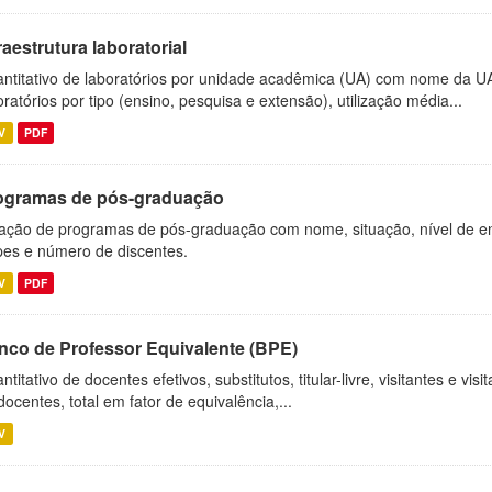
raestrutura laboratorial
ntitativo de laboratórios por unidade acadêmica (UA) com nome da U
oratórios por tipo (ensino, pesquisa e extensão), utilização média...
V
PDF
ogramas de pós-graduação
ação de programas de pós-graduação com nome, situação, nível de ens
es e número de discentes.
V
PDF
nco de Professor Equivalente (BPE)
ntitativo de docentes efetivos, substitutos, titular-livre, visitantes e vi
docentes, total em fator de equivalência,...
V