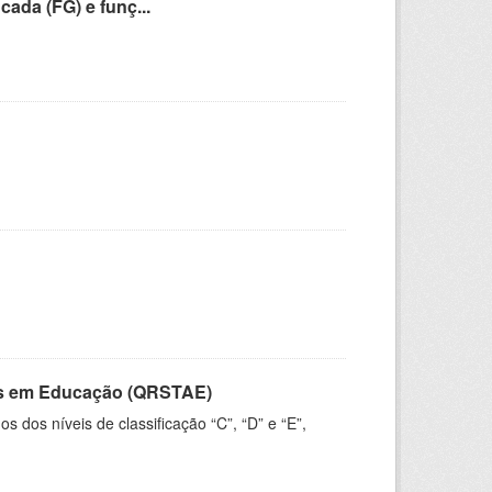
cada (FG) e funç...
vos em Educação (QRSTAE)
dos níveis de classificação “C”, “D” e “E”,