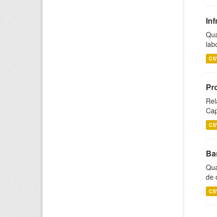
Inf
Qua
lab
CS
Pr
Rel
Cap
CS
Ba
Qua
de 
CS