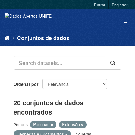
Entrar
Registrar
Conjuntos de dados
Ordenar por
20 conjuntos de dados
encontrados
Grupos:
Pessoas
Extensão
Despesas e Orçamentos
Etiquetas: