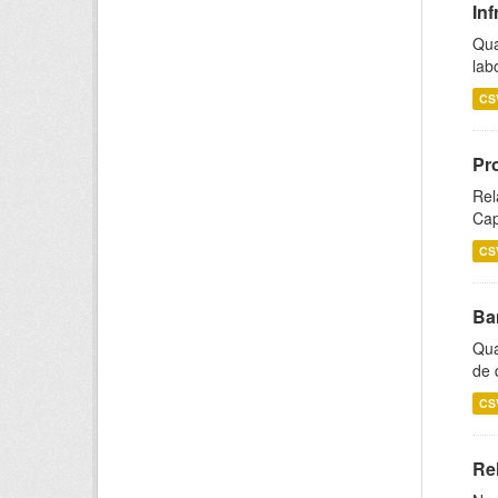
Inf
Qua
lab
CS
Pr
Rel
Cap
CS
Ba
Qua
de 
CS
Rel