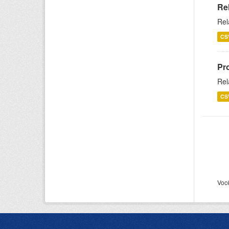
Re
Rel
CS
Pr
Rel
CS
Voc