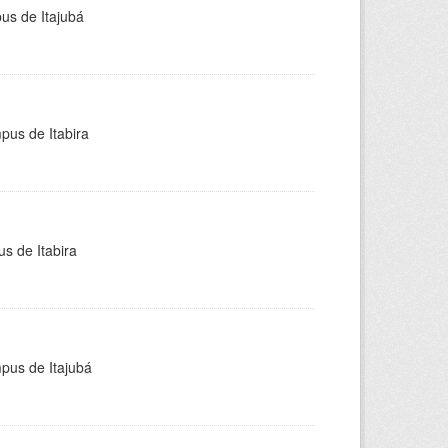
pus de Itajubá
pus de Itabira
s de Itabira
mpus de Itajubá