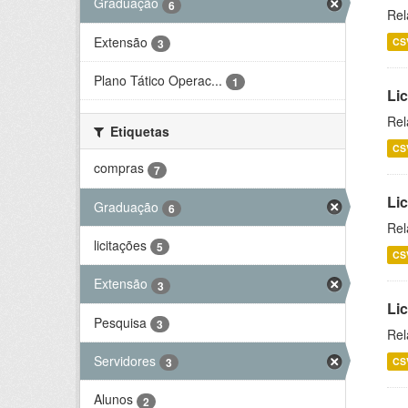
Graduação
6
Rel
Extensão
CS
3
Plano Tático Operac...
1
Lic
Rel
Etiquetas
CS
compras
7
Lic
Graduação
6
Rel
licitações
5
CS
Extensão
3
Li
Pesquisa
3
Rel
Servidores
CS
3
Alunos
2