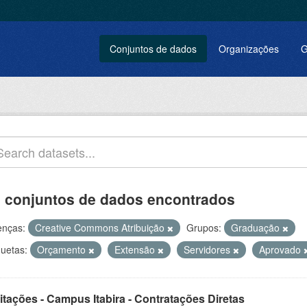
Conjuntos de dados
Organizações
G
 conjuntos de dados encontrados
enças:
Creative Commons Atribuição
Grupos:
Graduação
quetas:
Orçamento
Extensão
Servidores
Aprovado
itações - Campus Itabira - Contratações Diretas