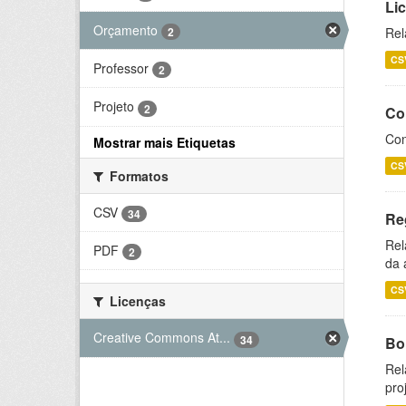
Li
Orçamento
2
Rel
CS
Professor
2
Projeto
2
Co
Con
Mostrar mais Etiquetas
CS
Formatos
CSV
34
Re
Rel
PDF
2
da 
CS
Licenças
Creative Commons At...
34
Bol
Rel
pro