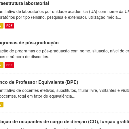
raestrutura laboratorial
ntitativo de laboratórios por unidade acadêmica (UA) com nome da U
oratórios por tipo (ensino, pesquisa e extensão), utilização média...
V
PDF
ogramas de pós-graduação
ação de programas de pós-graduação com nome, situação, nível de ens
es e número de discentes.
V
PDF
nco de Professor Equivalente (BPE)
ntitativo de docentes efetivos, substitutos, titular-livre, visitantes e vi
docentes, total em fator de equivalência,...
V
ação de ocupantes de cargo de direção (CD), função gratifi