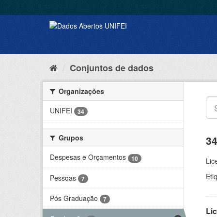
Conjuntos de dados
Organizações
UNIFEI
34
Grupos
34
Despesas e Orçamentos
10
Lic
Eti
Pessoas
7
Pós Graduação
7
Lic