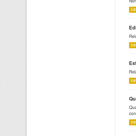
Nom
CS
Ed
Rel
CS
Es
Rel
CS
Qu
Qua
con
CS