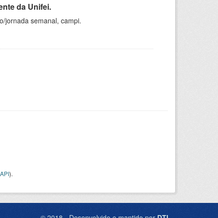
nte da Unifei.
ho/jornada semanal, campi.
API
).
© 2018 - Desenvolvido e mantido por
DTI