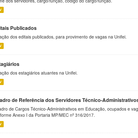
e dos servidores, cargo/função, código do cargo/função.
V
itais Publicados
ação dos editais publicados, para provimento de vagas na Unifei.
V
tagiários
ação dos estagiários atuantes na Unifei.
V
adro de Referência dos Servidores Técnico-Administrati
dro de Cargos Técnico-Administrativos em Educação, ocupados e vagos 
forme Anexo I da Portaria MP/MEC nº 316/2017.
V