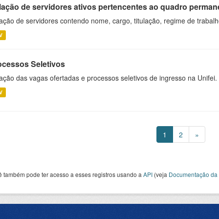
lação de servidores ativos pertencentes ao quadro permane
ação de servidores contendo nome, cargo, titulação, regime de trabal
V
ocessos Seletivos
ação das vagas ofertadas e processos seletivos de ingresso na Unifei.
V
1
2
»
ê também pode ter acesso a esses registros usando a
API
(veja
Documentação da 