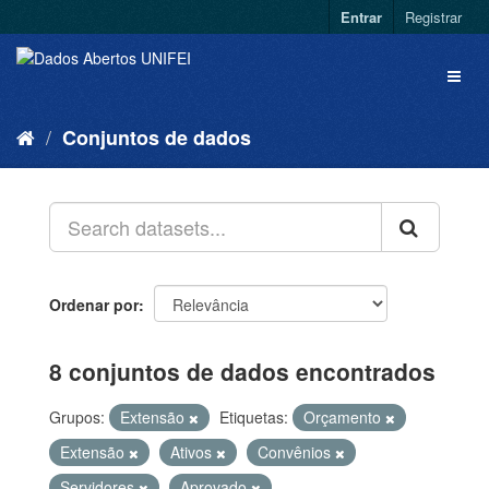
Entrar
Registrar
Conjuntos de dados
Ordenar por
8 conjuntos de dados encontrados
Grupos:
Extensão
Etiquetas:
Orçamento
Extensão
Ativos
Convênios
Servidores
Aprovado