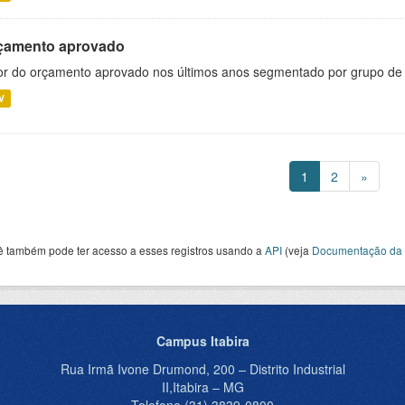
çamento aprovado
or do orçamento aprovado nos últimos anos segmentado por grupo de
V
1
2
»
ê também pode ter acesso a esses registros usando a
API
(veja
Documentação da 
Campus Itabira
Rua Irmã Ivone Drumond, 200 – Distrito Industrial
II,Itabira – MG