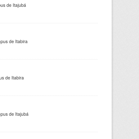
pus de Itajubá
pus de Itabira
s de Itabira
mpus de Itajubá