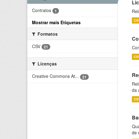
Li
Contratos
1
Rel
CS
Mostrar mais Etiquetas
Formatos
Co
CSV
21
Con
CS
Licenças
Re
Creative Commons At...
21
Rel
da 
CS
Ba
Qua
de 