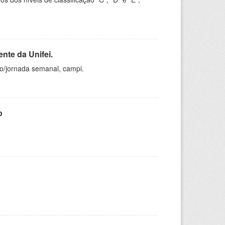
nte da Unifei.
ho/jornada semanal, campi.
o