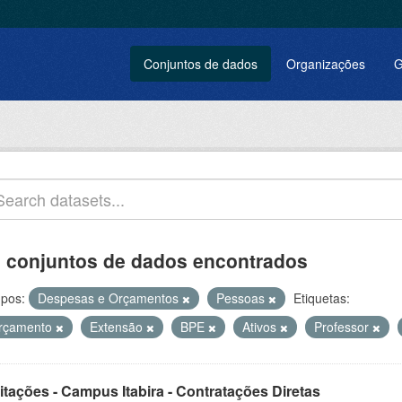
Conjuntos de dados
Organizações
G
 conjuntos de dados encontrados
pos:
Despesas e Orçamentos
Pessoas
Etiquetas:
rçamento
Extensão
BPE
Ativos
Professor
itações - Campus Itabira - Contratações Diretas