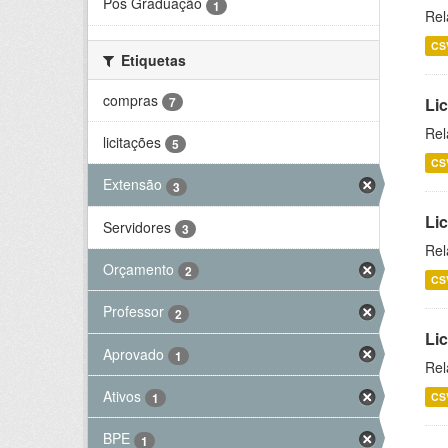
Pós Graduação
1
Rel
CS
Etiquetas
compras
7
Lic
Rel
licitações
5
CS
Extensão
3
Lic
Servidores
3
Rel
Orçamento
2
CS
Professor
2
Li
Aprovado
1
Rel
Ativos
CS
1
BPE
1