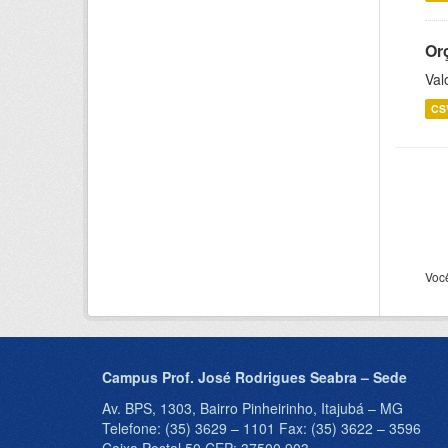
Or
Val
CS
Voc
Campus Prof. José Rodrigues Seabra – Sede
Av. BPS, 1303, Bairro Pinheirinho, Itajubá – MG
Telefone: (35) 3629 – 1101 Fax: (35) 3622 – 3596