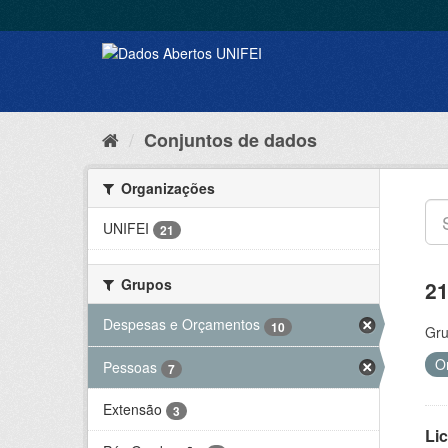
Conjuntos de dados
Organizações
UNIFEI
21
Grupos
21
Despesas e Orçamentos
10
Gru
O
Pessoas
7
Extensão
3
Lic