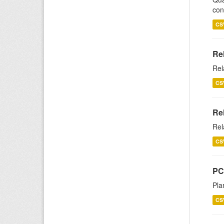
con
CS
Re
Rel
CS
Re
Rel
CS
PC
Pla
CS