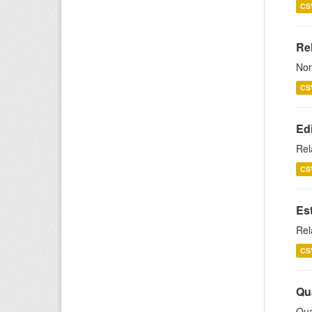
CS
Rel
Nom
CS
Ed
Rel
CS
Es
Rel
CS
Qu
Qua