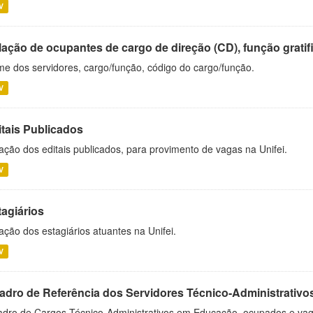
V
ação de ocupantes de cargo de direção (CD), função gratifi
e dos servidores, cargo/função, código do cargo/função.
V
itais Publicados
ação dos editais publicados, para provimento de vagas na Unifei.
V
tagiários
ação dos estagiários atuantes na Unifei.
V
adro de Referência dos Servidores Técnico-Administrati
dro de Cargos Técnico-Administrativos em Educação, ocupados e vagos 