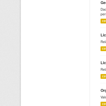
Ge
Dad
per
CS
Lic
Rel
CS
Lic
Rel
CS
Or
Val
CS