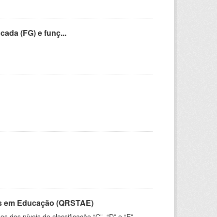
cada (FG) e funç...
vos em Educação (QRSTAE)
dos níveis de classificação “C”, “D” e “E”,