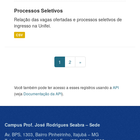
Processos Seletivos
Relação das vagas ofertadas e processos seletivos de
ingresso na Unifei.
CSV
1
2
»
Você também pode ter acesso a esses registros usando a
API
(veja
Documentação da API
).
Campus Prof. José Rodrigues Seabra – Sede
Av. BPS, 1303, Bairro Pinheirinho, Itajubá – MG