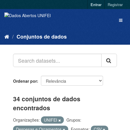
Entrar
Registrar
Conjuntos de dados
Ordenar por
34 conjuntos de dados
encontrados
Organizações:
UNIFEI
Grupos:
Despesas e Orçamentos
Formatos:
CSV