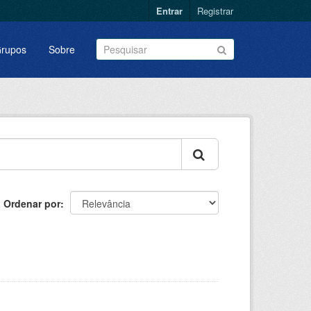
Entrar
Registrar
rupos
Sobre
Ordenar por