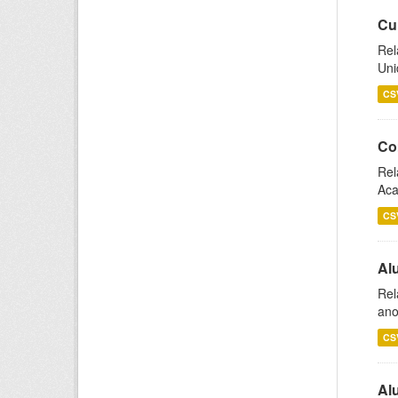
Cu
Rel
Uni
CS
Co
Rel
Aca
CS
Al
Rel
ano
CS
Al