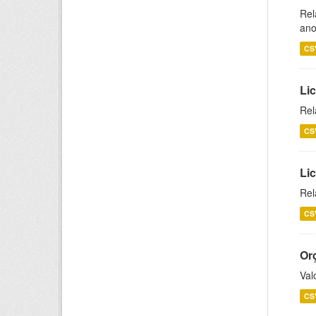
Rel
ano
CS
Lic
Rel
CS
Lic
Rel
CS
Or
Val
CS