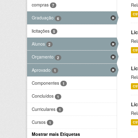
compras
Rel
7
CS
Graduação
6
licitações
5
Lic
Rel
Alunos
2
CS
Orçamento
2
Lic
Aprovado
1
Rel
Componentes
1
CS
Concluídos
1
Li
Curriculares
1
Rel
Cursos
CS
1
Mostrar mais Etiquetas