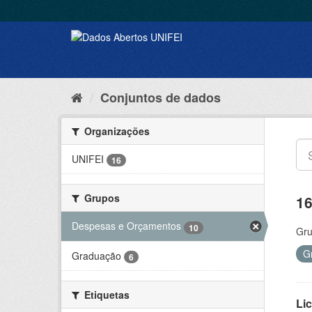
Conjuntos de dados
Organizações
UNIFEI
16
Grupos
16
Despesas e Orçamentos
10
Gru
G
Graduação
6
Etiquetas
Lic