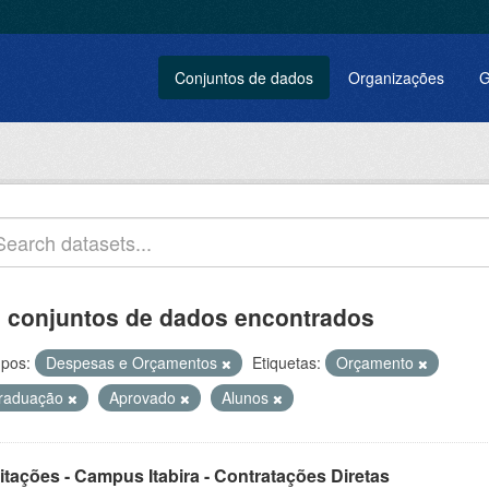
Conjuntos de dados
Organizações
G
 conjuntos de dados encontrados
pos:
Despesas e Orçamentos
Etiquetas:
Orçamento
raduação
Aprovado
Alunos
itações - Campus Itabira - Contratações Diretas