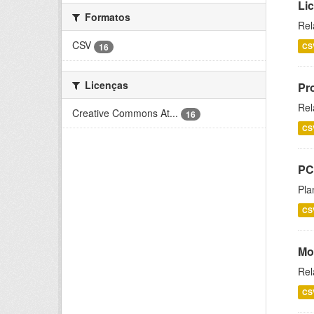
Li
Formatos
Rel
CSV
16
CS
Licenças
Pr
Rel
Creative Commons At...
16
CS
PC
Pla
CS
Mo
Rel
CS