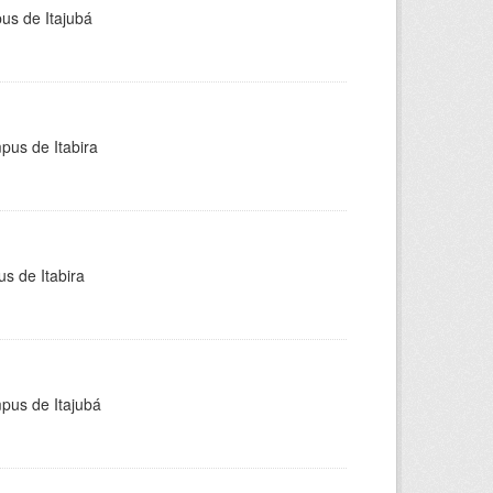
pus de Itajubá
pus de Itabira
s de Itabira
mpus de Itajubá