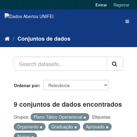
Entrar
Registrar
Conjuntos de dados
Ordenar por
9 conjuntos de dados encontrados
Grupos:
Plano Tático Operacional
Etiquetas:
Orçamento
Graduação
Aprovado
Alunos