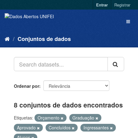
Entrar
Registrar
Conjuntos de dados
Ordenar por
8 conjuntos de dados encontrados
Etiquetas:
Orçamento
Graduação
Aprovado
Concluídos
Ingressantes
Alunos