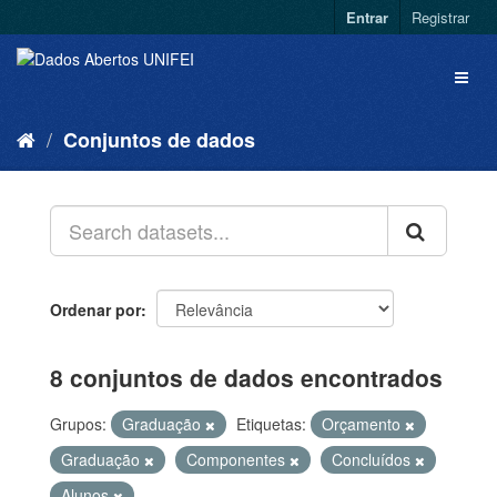
Entrar
Registrar
Conjuntos de dados
Ordenar por
8 conjuntos de dados encontrados
Grupos:
Graduação
Etiquetas:
Orçamento
Graduação
Componentes
Concluídos
Alunos