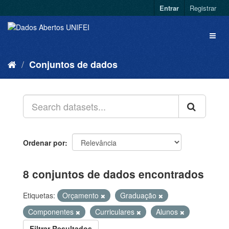
Entrar
Registrar
Conjuntos de dados
Ordenar por
8 conjuntos de dados encontrados
Etiquetas:
Orçamento
Graduação
Componentes
Curriculares
Alunos
Filtrar Resultados