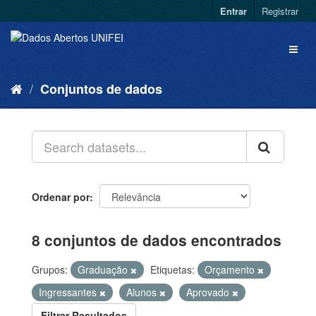
Entrar
Registrar
Conjuntos de dados
Ordenar por
8 conjuntos de dados encontrados
Grupos:
Graduação
Etiquetas:
Orçamento
Ingressantes
Alunos
Aprovado
Filtrar Resultados